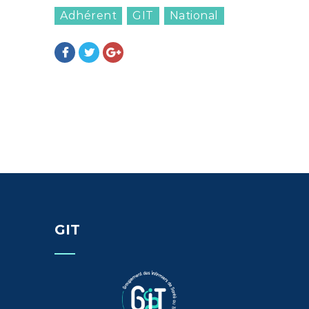
Adhérent
GIT
National
GIT