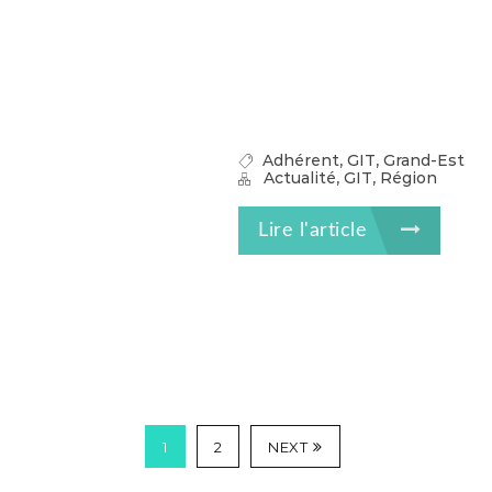
,
,
Adhérent
GIT
Grand-Est
,
,
Actualité
GIT
Région
Lire l'article
1
2
NEXT