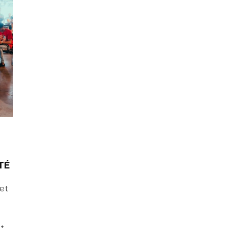
TÉ
et