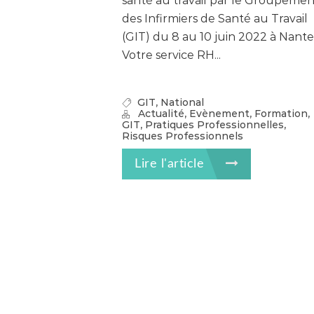
santé au travail par le Groupemen
des Infirmiers de Santé au Travail
(GIT) du 8 au 10 juin 2022 à Nante
Votre service RH...
,
GIT
National
,
,
,
Actualité
Evènement
Formation
,
,
GIT
Pratiques Professionnelles
Risques Professionnels
Lire l'article