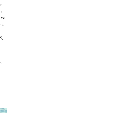
r
n
 ce
ns
...
s