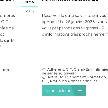
NOV
2022
 membres
Réservez la date suivante sur vos
 GIT
agendas! Le 26 janvier 2023! Nous
hâte de
vous préparons des surprises… Pl
ot
d’informations très prochainement
la santé
é
,
,
,
firmier
Adhérent
GIT
Grand-Est
Infirmie
de santé au travail
,
,
,
Actualité
Evènement
Formation
,
GIT
Pratiques Professionnelles
Lire l'article