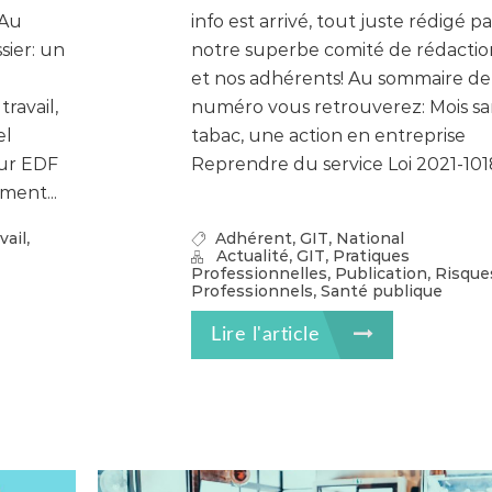
 Au
info est arrivé, tout juste rédigé pa
ier: un
notre superbe comité de rédactio
et nos adhérents! Au sommaire de
ravail,
numéro vous retrouverez: Mois sa
el
tabac, une action en entreprise
ur EDF
Reprendre du service Loi 2021-1018,
ment...
,
,
,
vail
Adhérent
GIT
National
,
,
Actualité
GIT
Pratiques
,
,
Professionnelles
Publication
Risque
,
Professionnels
Santé publique
Lire l'article