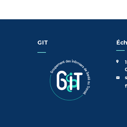
GIT
Éch
1
0